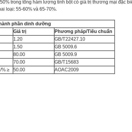
0% trong tổng hàm lượng tinh bột có giá trị thương mại đặc biệ
ai loại: 55-60% và 65-70%.
thành phần dinh dưỡng
Giá trị
Phương pháp/Tiêu chuẩn
1.20
GB/T22427.10
1.50
GB 5009.6
80.00
GB 5009.9
70.00
GB/T15683
 /% ≥
50.00
AOAC2009