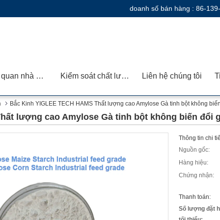
doanh số bán hàng :
86-139
Tham quan nhà máy
Kiểm soát chất lượng
Liên hệ chúng tôi
T
m
Bắc Kinh YIGLEE TECH HAMS Thất lượng cao Amylose Gà tinh bột không biến
t lượng cao Amylose Gà tinh bột không biến đổi 
Thông tin chi t
Nguồn gốc:
Hàng hiệu:
Chứng nhận:
Thanh toán:
Số lượng đặt 
tối thiểu: