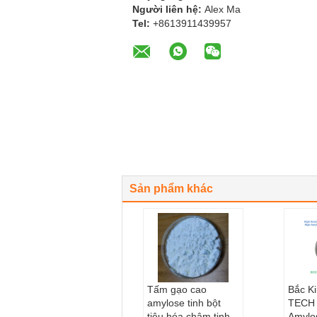
Người liên hệ:
Alex Ma
Tel:
+8613911439957
Sản phẩm khác
Tấm gạo cao
Bắc K
amylose tinh bột
TECH
tiêu hóa chậm tinh
Amylo