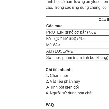
Tinh bột có hàm lượng amylose trên 5
cao. Trong các ứng dụng chung, có h
Các 
Các mục
PROTEIN ((khô cơ bản) /% ≤
FAT ((DY BASIS) / % ≤
Mỡ /% ≥
AMYLOSE/% ≥
Sợi thực phẩm (nấm tinh bột kháng)
Chi tiết nhanh:
1. Chăn nuôi
2. Vật liệu phân hủy
3- Tinh bột biến đổi
4. Người sử dụng hóa chất
FAQ: