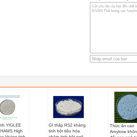
inh YIGLEE
GI thấp RS2 kháng
Thức ăn cao
 HAMS High
tinh bột tiêu hóa
Amylose khôn
se kháng tinh
chậm tinh bột ngô