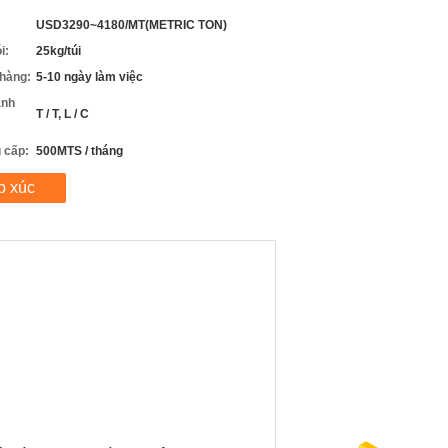
USD3290~4180/MT(METRIC TON)
i:
25kg/túi
 hàng:
5-10 ngày làm việc
anh
T / T, L / C
 cấp:
500MTS / tháng
p xúc