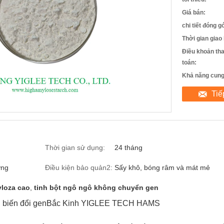
Giá bán:
chi tiết đóng gó
Thời gian giao
Điều khoản th
toán:
Khả năng cung
Tiế
Thời gian sử dụng:
24 tháng
ờng
Điều kiện bảo quản2:
Sấy khô, bóng râm và mát mẻ
yloza cao
,
tinh bột ngô ngô không chuyển gen
biến đổi gen
Bắc Kinh YIGLEE TECH HAMS