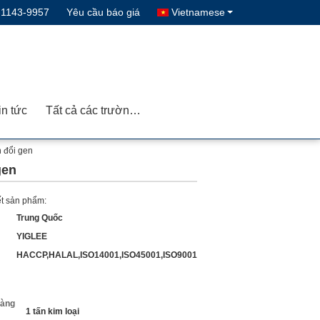
-1143-9957
Yêu cầu báo giá
Vietnamese
in tức
Tất cả các trường hợp
 đổi gen
gen
iết sản phẩm:
Trung Quốc
YIGLEE
HACCP,HALAL,ISO14001,ISO45001,ISO9001
hàng
1 tấn kim loại