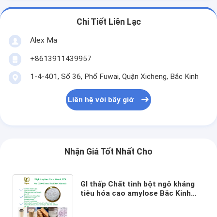
Chi Tiết Liên Lạc
Alex Ma
+8613911439957
1-4-401, Số 36, Phố Fuwai, Quận Xicheng, Bắc Kinh
Liên hệ với bây giờ
Nhận Giá Tốt Nhất Cho
GI thấp Chất tinh bột ngô kháng
tiêu hóa cao amylose Bắc Kinh
YIGLEE TECH Chất tinh bột ngô
cao amylose H70