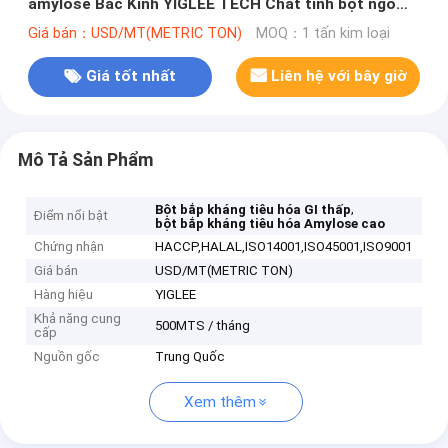
amylose Bắc Kinh YIGLEE TECH Chất tinh bột ngô
cao amylose H70
Giá bán：USD/MT(METRIC TON)
MOQ：1 tấn kim loại
Giá tốt nhất
Liên hệ với bây giờ
Mô Tả Sản Phẩm
,
Bột bắp kháng tiêu hóa GI thấp
Điểm nổi bật
bột bắp kháng tiêu hóa Amylose cao
Chứng nhận
HACCP,HALAL,ISO14001,ISO45001,ISO9001
Giá bán
USD/MT(METRIC TON)
Hàng hiệu
YIGLEE
Khả năng cung
500MTS / tháng
cấp
Nguồn gốc
Trung Quốc
Xem thêm