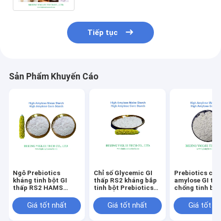
Tiếp tục
Sản Phẩm Khuyến Cáo
Ngô Prebiotics
Chỉ số Glycemic GI
Prebiotics cao
kháng tinh bột GI
thấp RS2 kháng bắp
amylose GI th
thấp RS2 HAMS
tinh bột Prebiotics
chống tinh bộ
Không biến đổi gen
HAMS Không biến
biến đổi gen 
cao Amylose Maize
đổi gen
RS2 BEIJING Y
Giá tốt nhất
Giá tốt nhất
Giá tốt n
Starch
TECH